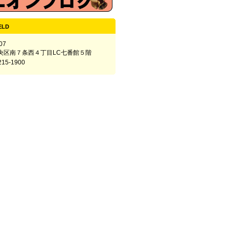
ELD
07
央区南７条西４丁目LC七番館５階
215-1900