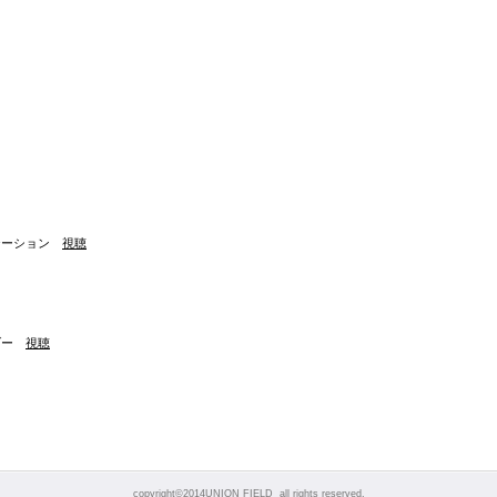
ステーション
視聴
ンデブー
視聴
copyright©2014UNION FIELD all rights reserved.