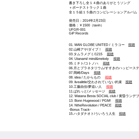
書き下ろし全１４曲のありがとうソング
＋ボーナストラック１曲
全１５組１５曲のコンピレーションアルバム
発売日：2014年2月23日
価格：￥1500（taxin）
UFGR-001
GiP Records
01. MAN GLOBE UNITED / ミラコー
視聴
02.山崎アヤ/ダイブ！
視聴
03.タムラメグミ/1215
視聴
04. Utanami/ mind&melody
視聴
05.ミチト/コトノハ
視聴
06.月とプラネタリウム/すすきのハッピー
07.岡崎/Days
視聴
08. idea / たからもの
視聴
09. livealittle/交わされていない約束
視聴
10.工藤由佳/夢追い人
視聴
11.ぱれっと/メッセージ
視聴
12. Watana Besta SOCIAL club / 黄昏ラ
13. Bonn Hugewood / PGM!
視聴
14. NtheRevolution / PEACE
視聴
-Bonus Track-
15.ハタダナオト/ういろう人生
視聴