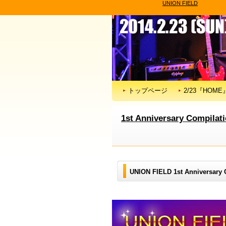
UNION FIELD
トップページ
2/23『HOM
1st Anniversary Compila
UNION FIELD 1st Annivers
2014年2月23日リリース!!!